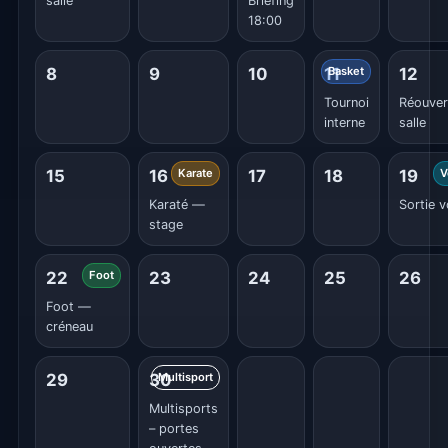
salle
Briefing
18:00
8
9
10
11
Basket
12
Tournoi
Réouver
interne
salle
15
16
Karate
17
18
19
V
Karaté —
Sortie v
stage
22
Foot
23
24
25
26
Foot —
créneau
29
30
Multisport
Multisports
– portes